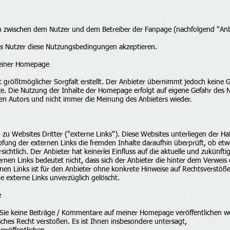
n zwischen dem Nutzer und dem Betreiber der Fanpage (nachfolgend "Anb
als Nutzer diese Nutzungsbedingungen akzeptieren.
meiner Homepage
größtmöglicher Sorgfalt erstellt. Der Anbieter übernimmt jedoch keine Gew
alte. Die Nutzung der Inhalte der Homepage erfolgt auf eigene Gefahr des
en Autors und nicht immer die Meinung des Anbieters wieder.
 Websites Dritter ("externe Links"). Diese Websites unterliegen der Haft
üpfung der externen Links die fremden Inhalte daraufhin überprüft, ob e
ichtlich. Der Anbieter hat keinerlei Einfluss auf die aktuelle und zukünfti
rnen Links bedeutet nicht, dass sich der Anbieter die hinter dem Verweis 
rnen Links ist für den Anbieter ohne konkrete Hinweise auf Rechtsverstöß
 externe Links unverzüglich gelöscht.
e
ass Sie keine Beiträge / Kommentare auf meiner Homepage veröffentlichen w
ches Recht verstoßen. Es ist Ihnen insbesondere untersagt,