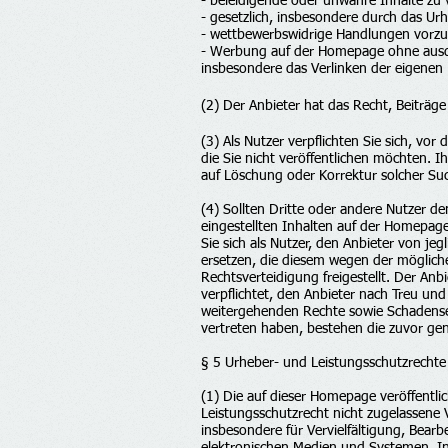
- beleidigende oder unwahre Inhalte zu 
- gesetzlich, insbesondere durch das U
- wettbewerbswidrige Handlungen vor
- Werbung auf der Homepage ohne ausdrü
insbesondere das Verlinken der eigenen
(2) Der Anbieter hat das Recht, Beiträ
(3) Als Nutzer verpflichten Sie sich, vo
die Sie nicht veröffentlichen möchten.
auf Löschung oder Korrektur solcher Su
(4) Sollten Dritte oder andere Nutzer 
eingestellten Inhalten auf der Homepage
Sie sich als Nutzer, den Anbieter von je
ersetzen, die diesem wegen der möglich
Rechtsverteidigung freigestellt. Der Anb
verpflichtet, den Anbieter nach Treu un
weitergehenden Rechte sowie Schadenser
vertreten haben, bestehen die zuvor gen
§ 5 Urheber- und Leistungsschutzrechte
(1) Die auf dieser Homepage veröffentl
Leistungsschutzrecht nicht zugelassene 
insbesondere für Vervielfältigung, Bea