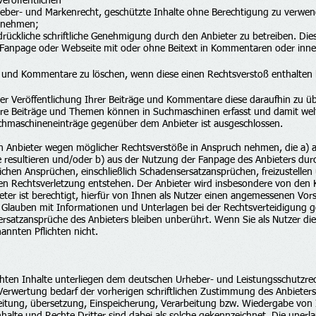
veröffentlichen
rheber- und Markenrecht, geschützte Inhalte ohne Berechtigung zu verwe
zunehmen;
ckliche schriftliche Genehmigung durch den Anbieter zu betreiben. Dies 
 Fanpage oder Webseite mit oder ohne Beitext in Kommentaren oder inne
ge und Kommentare zu löschen, wenn diese einen Rechtsverstoß enthalten
r der Veröffentlichung Ihrer Beiträge und Kommentare diese daraufhin zu 
 Ihre Beiträge und Themen können in Suchmaschinen erfasst und damit wel
chmaschineneinträge gegenüber dem Anbieter ist ausgeschlossen.
den Anbieter wegen möglicher Rechtsverstöße in Anspruch nehmen, die a) 
 resultieren und/oder b) aus der Nutzung der Fanpage des Anbieters durch
glichen Ansprüchen, einschließlich Schadensersatzansprüchen, freizustelle
en Rechtsverletzung entstehen. Der Anbieter wird insbesondere von den
ieter ist berechtigt, hierfür von Ihnen als Nutzer einen angemessenen Vors
d Glauben mit Informationen und Unterlagen bei der Rechtsverteidigung g
satzansprüche des Anbieters bleiben unberührt. Wenn Sie als Nutzer die
annten Pflichten nicht.
ichten Inhalte unterliegen dem deutschen Urheber- und Leistungsschutzr
Verwertung bedarf der vorherigen schriftlichen Zustimmung des Anbieters 
rbeitung, übersetzung, Einspeicherung, Verarbeitung bzw. Wiedergabe vo