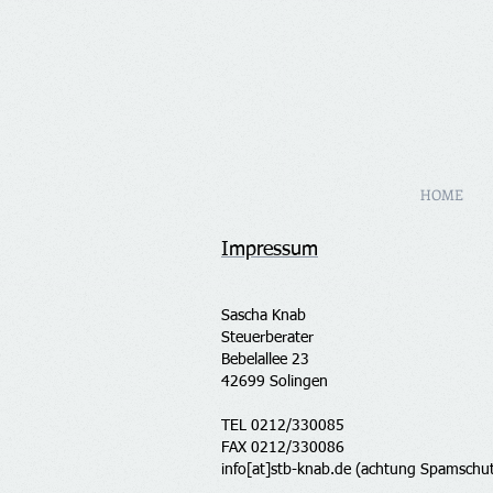
HOME
Impressum
Sascha Knab
Steuerberater
Bebelallee 23
42699 Solingen
TEL 0212/330085
FAX 0212/330086
info[at]stb-knab.de (achtung Spamschutz